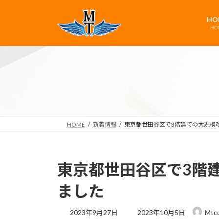
コ
ナ
ン
ビ
HO
テ
ゲ
HO
ン
ー
ツ
シ
へ
ョ
ス
ン
キ
に
ッ
移
プ
動
HOME
新着情報
東京都世田谷区で3階建ての大規模
東京都世田谷区で3階
ました
最
2023年9月27日
2023年10月5日
Mtco