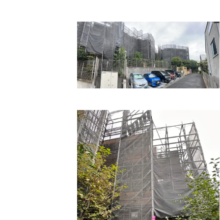
終
更
新
日
時
: