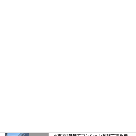
2026年6月30日
足立区で7階建てマンション改修工事を
新着情報
行いました。
2026年6月12日
ゴールデンウィーク休業のお知らせ
新着情報
2026年4月16日
目黒区で3階建てマンション改修工事を
新着情報
行いました。
2026年4月11日
柏市で3階建てマンション改修工事を行